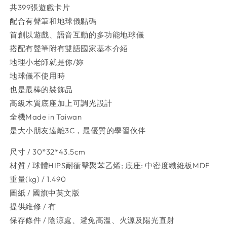
共399張遊戲卡片
儀
儀
配合有聲筆和地球儀點碼
首創以遊戲、語音互動的多功能地球儀
搭配有聲筆附有雙語國家基本介紹
地理小老師就是你/妳
地球儀不使用時
也是最棒的裝飾品
高級木質底座加上可調光設計
全機Made in Taiwan
是大小朋友遠離3C，最優質的學習伙伴
尺寸 / 30*32*43.5cm
材質 / 球體HIPS耐衝擊聚苯乙烯; 底座: 中密度纖維板MDF
重量(kg) / 1.490
圖紙 / 國旗中英文版
提供維修 / 有
保存條件 / 陰涼處、避免高溫、火源及陽光直射