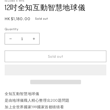
IGLOBE X MYS
12吋全知互動智慧地球儀
Regular
HK$1,180.00
Sold out
price
Quantity
Decrease
Increase
quantity
quantity
for
for
12
12
Sold out
吋
吋
全
全
知
知
互
互
動
動
智
智
全知互動智慧地球儀
慧
慧
是由地球儀職人精心整理出200題問題
地
地
加上全世界國家199國家首都猜猜看
球
球