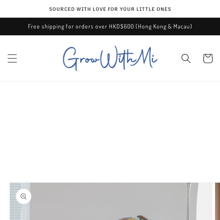
Skip to
ѕᴏᴜʀᴄᴇᴅ ᴡɪᴛʜ ʟᴏᴠᴇ ғᴏʀ ʏᴏᴜʀ ʟɪᴛᴛʟᴇ ᴏɴᴇѕ
content
Free shipping for orders over HKD$600 (Hong Kong & Macau)
Cart
Skip to
product
information