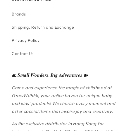
Brands
Shipping, Return and Exchange
Privacy Policy
Contact Us
🌊 𝑺𝒎𝒂𝒍𝒍 𝑾𝒐𝒏𝒅𝒆𝒓𝒔, 𝑩𝒊𝒈 𝑨𝒅𝒗𝒆𝒏𝒕𝒖𝒓𝒆𝒔 🐋
Come and experience the magic of childhood at
GrowWithMi, your online haven for unique baby
and kids’ products! We cherish every moment and
offer special items that inspire joy and creativity.
As the exclusive distributor in Hong Kong for